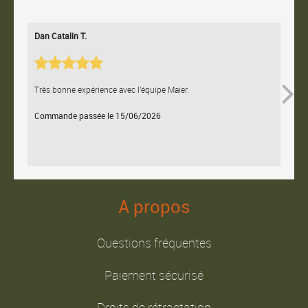
Dan Catalin T.
Bertr
Très bonne expérience avec l'équipe Maier.
Contac
Commande passée le 15/06/2026
Comm
A propos
Questions fréquentes
Paiement sécurisé
Droits de rétractation