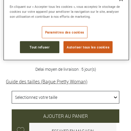
En cliquant sur « Accepter tous les cookies », vous acceptez le stockage de
BAGUE PRETTY WOMAN
cookies sur votre appareil pour améliorer la navigation sur le site, analyser
son utilisation et contribuer à nos efforts de marketing.
Mini modèle or blanc 750/1000e et diamant
Référence :
4B0972
Paramètres des cookies
Collection :
Pretty Woman
Tout refuser
Autoriser tous les cookies
1 750 €
Délai moyen de livraison : 5 jour(s)
Guide des tailles (Bague Pretty Woman)
AJOUTER AU PANIER
ESSAYER EN MAGASIN