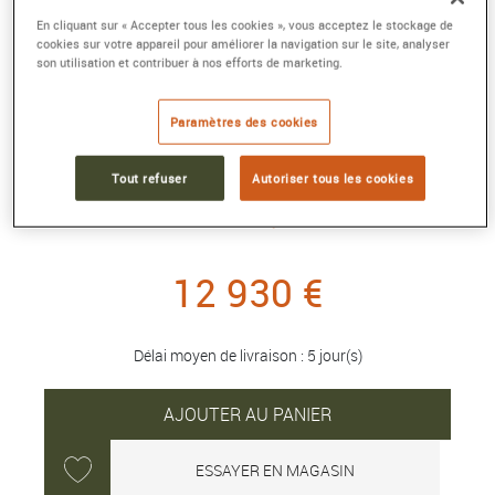
En cliquant sur « Accepter tous les cookies », vous acceptez le stockage de
cookies sur votre appareil pour améliorer la navigation sur le site, analyser
son utilisation et contribuer à nos efforts de marketing.
COLLIER "L❤VE" PRETTY WOMAN
SUNLIGHT MESSAGE
Paramètres des cookies
Grand modèle or rose 750/1000e pavé
diamants.
Tout refuser
Autoriser tous les cookies
Référence :
7J0389
Collection :
Pretty Woman
12 930 €
Délai moyen de livraison : 5 jour(s)
AJOUTER AU PANIER
ESSAYER EN MAGASIN