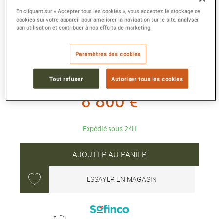
En cliquant sur « Accepter tous les cookies », vous acceptez le stockage de
COLLIER PRETTY WOMAN
cookies sur votre appareil pour améliorer la navigation sur le site, analyser
son utilisation et contribuer à nos efforts de marketing.
Hypnotique réversible, modèle or rose
750/1000e, diamants et nacre
Paramètres des cookies
Référence :
7J0392
Collection :
Pretty Woman
Tout refuser
Autoriser tous les cookies
8 800 €
Expédié sous 24H
AJOUTER AU PANIER
ESSAYER EN MAGASIN