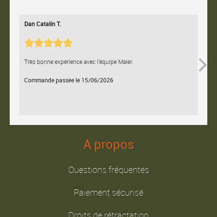
Dan Catalin T.
Bertr
Très bonne expérience avec l'équipe Maier.
Contac
Commande passée le 15/06/2026
Comm
A propos
Questions fréquentes
Paiement sécurisé
Droits de rétractation