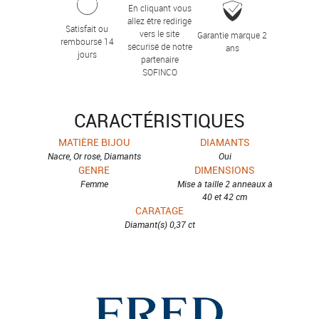
En cliquant vous
allez être redirigé
Satisfait ou
vers le site
Garantie marque 2
remboursé 14
sécurisé de notre
ans
jours
partenaire
SOFINCO
CARACTÉRISTIQUES
MATIÈRE BIJOU
DIAMANTS
Nacre, Or rose, Diamants
Oui
GENRE
DIMENSIONS
Femme
Mise à taille 2 anneaux à
40 et 42 cm
CARATAGE
Diamant(s) 0,37 ct