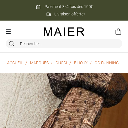
Paiement 3-4 fois dès 100€
Livraison offerte*
ACCUEIL
MARQUES
GUCCI
BIJOUX
GG RUNNING