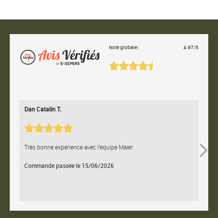
Note globale :
4.97/5
Dan Catalin T.
Bertr
Très bonne expérience avec l'équipe Maier.
Contac
Commande passée le 15/06/2026
Comm