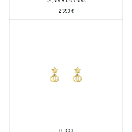
Or jaune, diamants
2 350 €
GUCCI