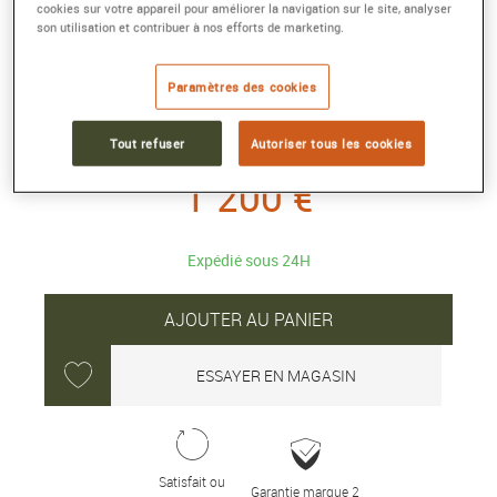
cookies sur votre appareil pour améliorer la navigation sur le site, analyser
son utilisation et contribuer à nos efforts de marketing.
COLLIER GG RUNNING 18 CARATS
Or rose
Paramètres des cookies
Référence :
687118 J8500 5702
Collection :
GG RUNNING
Tout refuser
Autoriser tous les cookies
1 200 €
Expédié sous 24H
AJOUTER AU PANIER
ESSAYER EN MAGASIN
Satisfait ou
Garantie marque 2