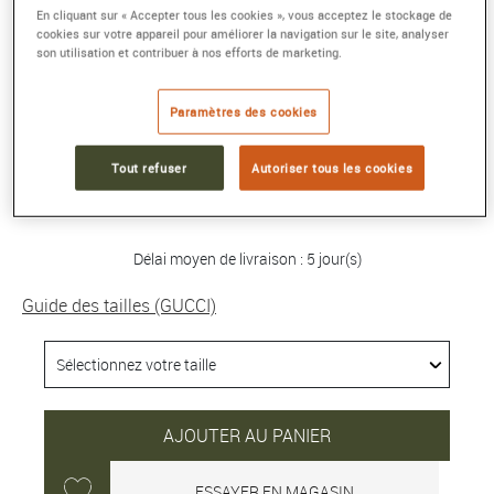
En cliquant sur « Accepter tous les cookies », vous acceptez le stockage de
cookies sur votre appareil pour améliorer la navigation sur le site, analyser
BRACELET GUCCI INTERLOCKING
son utilisation et contribuer à nos efforts de marketing.
Argent
Référence :
627068 J8400 0728
Paramètres des cookies
Collection :
GUCCI INTERLOCKING
Tout refuser
Autoriser tous les cookies
590 €
Délai moyen de livraison : 5 jour(s)
Guide des tailles (GUCCI)
AJOUTER AU PANIER
ESSAYER EN MAGASIN