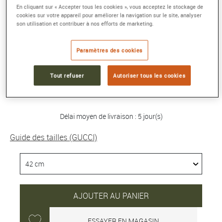
En cliquant sur « Accepter tous les cookies », vous acceptez le stockage de
cookies sur votre appareil pour améliorer la navigation sur le site, analyser
BRACELET GUCCI INTERLOCKING
son utilisation et contribuer à nos efforts de marketing.
Argent
Référence :
796351 J8400 8106
Paramètres des cookies
Collection :
GUCCI INTERLOCKING
Tout refuser
Autoriser tous les cookies
380 €
Délai moyen de livraison : 5 jour(s)
Guide des tailles (GUCCI)
AJOUTER AU PANIER
ESSAYER EN MAGASIN