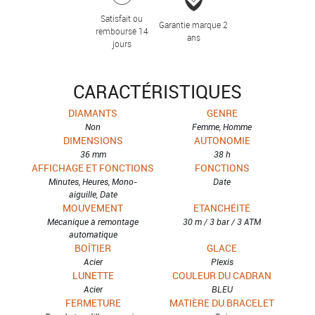
Satisfait ou
Garantie marque 2
remboursé 14
ans
jours
CARACTÉRISTIQUES
DIAMANTS
GENRE
Non
Femme, Homme
DIMENSIONS
AUTONOMIE
36 mm
38 h
AFFICHAGE ET FONCTIONS
FONCTIONS
Minutes, Heures, Mono-
Date
aiguille, Date
MOUVEMENT
ETANCHÉITÉ
Mécanique à remontage
30 m / 3 bar / 3 ATM
automatique
BOÎTIER
GLACE
Acier
Plexis
LUNETTE
COULEUR DU CADRAN
Acier
BLEU
FERMETURE
MATIÈRE DU BRACELET