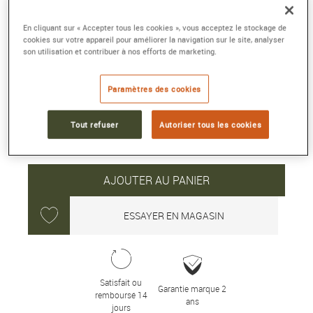
NEO POINTER DATE
36 mm, acier, remontage automatique
En cliquant sur « Accepter tous les cookies », vous acceptez le stockage de
cookies sur votre appareil pour améliorer la navigation sur le site, analyser
Référence :
NED901
son utilisation et contribuer à nos efforts de marketing.
Collection :
NEW VINTAGE
Paramètres des cookies
1 390 €
Tout refuser
Autoriser tous les cookies
Délai moyen de livraison : 5 jour(s)
AJOUTER AU PANIER
ESSAYER EN MAGASIN
Satisfait ou
Garantie marque 2
remboursé 14
ans
jours