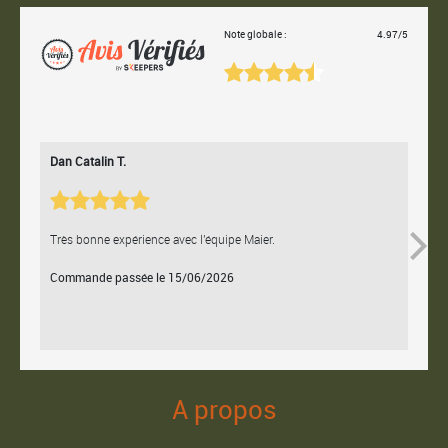
Note globale :
4.97/5
Dan Catalin T.
Bertr
Très bonne expérience avec l'équipe Maier.
Contac
Commande passée le 15/06/2026
Comm
A propos