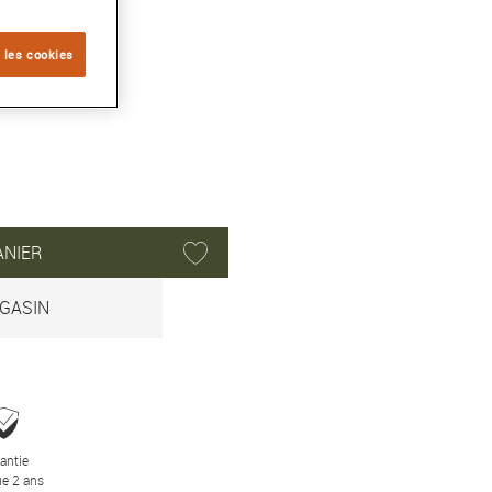
 les cookies
ANIER
GASIN
antie
e 2 ans