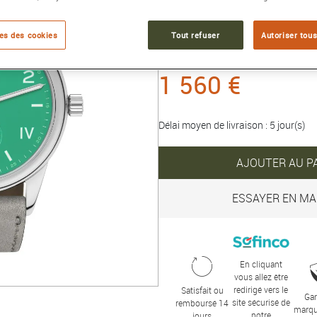
Référence :
726
Collection :
CLUB
es des cookies
Tout refuser
Autoriser tous
1 560 €
Délai moyen de livraison : 5 jour(s)
AJOUTER AU P
ESSAYER EN MA
En cliquant
vous allez être
redirigé vers le
Satisfait ou
Gar
site sécurisé de
remboursé 14
marqu
notre
jours