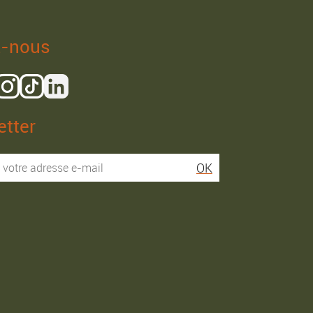
z-nous
tter
Isaac R.
Elies S.
OK
Service super rapide,
Commentaire déjà laissé
conseils au téléphone
sur Google…
précis. envoi signé. rien à
redire si ce n'est que je
Commande passée le
conseille fortement Maier.
31/05/2026
Commande passée le
03/06/2026