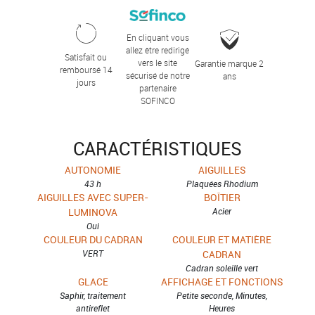
En cliquant vous
allez être redirigé
Satisfait ou
vers le site
Garantie marque 2
remboursé 14
sécurisé de notre
ans
jours
partenaire
SOFINCO
CARACTÉRISTIQUES
AUTONOMIE
AIGUILLES
43 h
Plaquées Rhodium
AIGUILLES AVEC SUPER-
BOÎTIER
LUMINOVA
Acier
Oui
COULEUR DU CADRAN
COULEUR ET MATIÈRE
VERT
CADRAN
Cadran soleillé vert
GLACE
AFFICHAGE ET FONCTIONS
Saphir, traitement
Petite seconde, Minutes,
antireflet
Heures