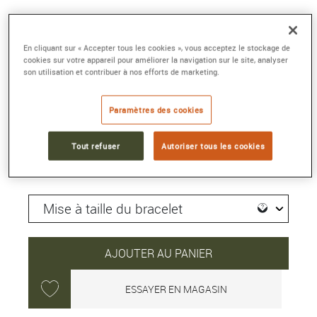
CLUB SPORT NEOMATIK POLAR
37 mm, acier, remontage automatique
En cliquant sur « Accepter tous les cookies », vous acceptez le stockage de
cookies sur votre appareil pour améliorer la navigation sur le site, analyser
Référence :
745
son utilisation et contribuer à nos efforts de marketing.
Collection :
CLUB
Paramètres des cookies
2 860 €
Tout refuser
Autoriser tous les cookies
Délai moyen de livraison : 40 jour(s)
AJOUTER AU PANIER
ESSAYER EN MAGASIN