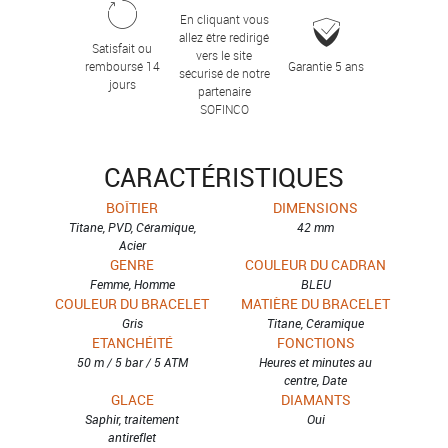
En cliquant vous
allez être redirigé
Satisfait ou
vers le site
remboursé 14
Garantie 5 ans
sécurisé de notre
jours
partenaire
SOFINCO
CARACTÉRISTIQUES
BOÎTIER
DIMENSIONS
Titane, PVD, Céramique,
42 mm
Acier
GENRE
COULEUR DU CADRAN
Femme, Homme
BLEU
COULEUR DU BRACELET
MATIÈRE DU BRACELET
Gris
Titane, Céramique
ETANCHÉITÉ
FONCTIONS
50 m / 5 bar / 5 ATM
Heures et minutes au
centre, Date
GLACE
DIAMANTS
Saphir, traitement
Oui
antireflet