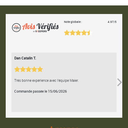
Note globale :
4.97/5
Dan Catalin T.
Bertr
Très bonne expérience avec l'équipe Maier.
Contac
Commande passée le 15/06/2026
Comm