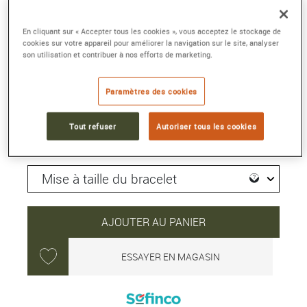
HYPERCHROME AUTOMATIC DIAMONDS
42 mm
En cliquant sur « Accepter tous les cookies », vous acceptez le stockage de
Référence :
R32256712
cookies sur votre appareil pour améliorer la navigation sur le site, analyser
Collection :
HYPERCHROME
son utilisation et contribuer à nos efforts de marketing.
3 600 €
Paramètres des cookies
Tout refuser
Autoriser tous les cookies
Délai moyen de livraison : 5 jour(s)
AJOUTER AU PANIER
ESSAYER EN MAGASIN