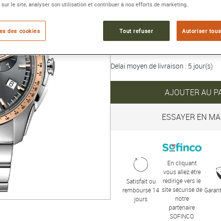
Collection :
HYPERCHROME
 sur le site, analyser son utilisation et contribuer à nos efforts de marketing.
1 950 €
es des cookies
Tout refuser
Autoriser tous
Délai moyen de livraison : 5 jour(s)
AJOUTER AU P
ESSAYER EN MA
En cliquant
vous allez être
redirigé vers le
Satisfait ou
site sécurisé de
remboursé 14
Garant
notre
jours
partenaire
SOFINCO