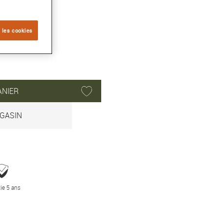
 les cookies
ANIER
GASIN
ie 5 ans