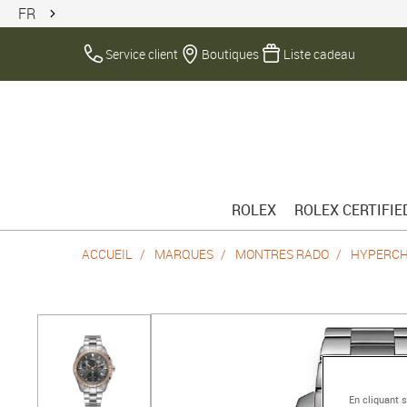
FR
Service client
Boutiques
Liste cadeau
ROLEX
ROLEX CERTIFI
ACCUEIL
MARQUES
MONTRES RADO
HYPERC
En cliquant 