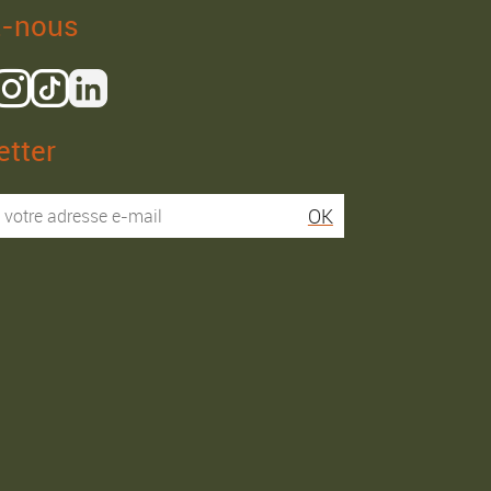
z-nous
tter
Isaac R.
Elies S.
OK
Service super rapide,
Commentaire déjà laissé
conseils au téléphone
sur Google…
précis. envoi signé. rien à
redire si ce n'est que je
Commande passée le
conseille fortement Maier.
31/05/2026
Commande passée le
03/06/2026