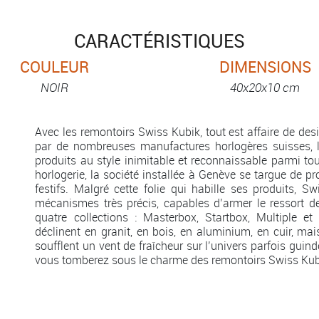
CARACTÉRISTIQUES
COULEUR
DIMENSIONS
NOIR
40x20x10 cm
Avec les remontoirs Swiss Kubik, tout est affaire de de
par de nombreuses manufactures horlogères suisses, l
produits au style inimitable et reconnaissable parmi to
horlogerie, la société installée à Genève se targue de p
festifs. Malgré cette folie qui habille ses produits, S
mécanismes très précis, capables d’armer le ressort d
quatre collections : Masterbox, Startbox, Multiple et
déclinent en granit, en bois, en aluminium, en cuir, ma
soufflent un vent de fraîcheur sur l’univers parfois guind
vous tomberez sous le charme des remontoirs Swiss Kubi