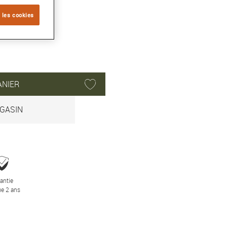
 les cookies
ANIER
GASIN
antie
e 2 ans