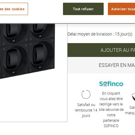
es des cookies
Tout refuser
Autoriser tous
6 210 €
Délai moyen de livraison : 15 jour(s)
AJOUTER AU P
ESSAYER EN MA
En cliquant
vous allez être
redirigé vers le
Satisfait ou
Gar
site sécurisé de
remboursé 14
marqu
notre
jours
partenaire
SOFINCO