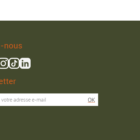
z-nous
tter
Isaac R.
Elies S.
OK
Service super rapide,
Commentaire déjà laissé
conseils au téléphone
sur Google…
précis. envoi signé. rien à
redire si ce n'est que je
Commande passée le