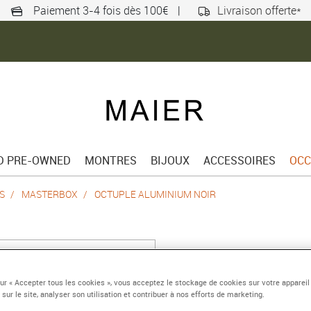
Paiement 3-4 fois dès 100€
|
Livraison offerte*
ED PRE-OWNED
MONTRES
BIJOUX
ACCESSOIRES
OCC
S
MASTERBOX
OCTUPLE ALUMINIUM NOIR
OCTUPLE ALUMI
sur « Accepter tous les cookies », vous acceptez le stockage de cookies sur votre appareil
Référence :
SK08_AE001
 sur le site, analyser son utilisation et contribuer à nos efforts de marketing.
Collection :
MASTERBOX