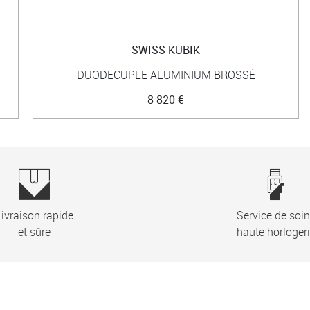
SWISS KUBIK
DUODECUPLE ALUMINIUM BROSSÉ
8 820 €
ivraison rapide
Service de soi
et sûre
haute horloger