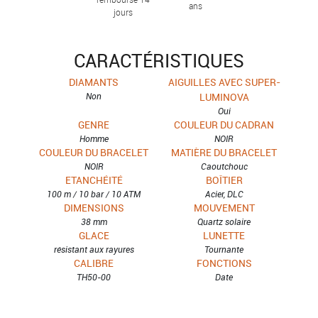
ans
jours
CARACTÉRISTIQUES
DIAMANTS
AIGUILLES AVEC SUPER-
Non
LUMINOVA
Oui
GENRE
COULEUR DU CADRAN
Homme
NOIR
COULEUR DU BRACELET
MATIÈRE DU BRACELET
NOIR
Caoutchouc
ETANCHÉITÉ
BOÎTIER
100 m / 10 bar / 10 ATM
Acier, DLC
DIMENSIONS
MOUVEMENT
38 mm
Quartz solaire
GLACE
LUNETTE
résistant aux rayures
Tournante
CALIBRE
FONCTIONS
TH50-00
Date