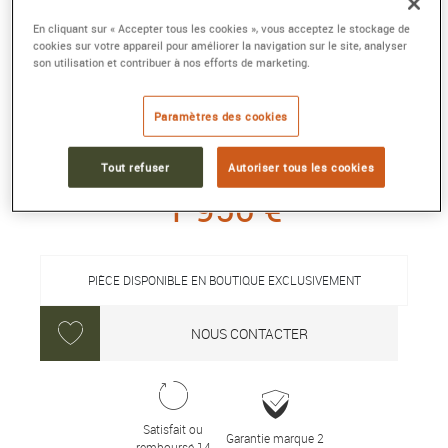
En cliquant sur « Accepter tous les cookies », vous acceptez le stockage de
cookies sur votre appareil pour améliorer la navigation sur le site, analyser
son utilisation et contribuer à nos efforts de marketing.
TAG HEUER FORMULA 1 SOLARGRAPH
Quartz solaire, 38 mm, acier revêtu de DLC
Paramètres des cookies
Référence :
WBY1114.FT8084
Collection :
TAG Heuer FORMULA1
Tout refuser
Autoriser tous les cookies
1 950 €
PIÈCE DISPONIBLE EN BOUTIQUE EXCLUSIVEMENT
NOUS CONTACTER
Satisfait ou
Garantie marque 2
remboursé 14