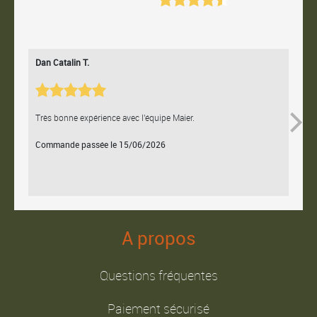
Dan Catalin T.
Bertr
Très bonne expérience avec l'équipe Maier.
Contac
Commande passée le 15/06/2026
Comm
A propos
Questions fréquentes
Paiement sécurisé