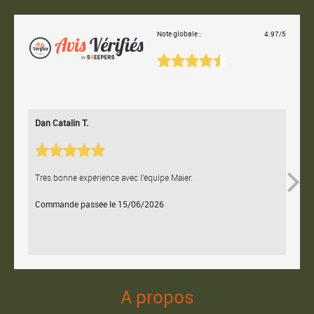
Note globale :
4.97/5
Dan Catalin T.
Bertr
Très bonne expérience avec l'équipe Maier.
Contac
Commande passée le 15/06/2026
Comm
A propos