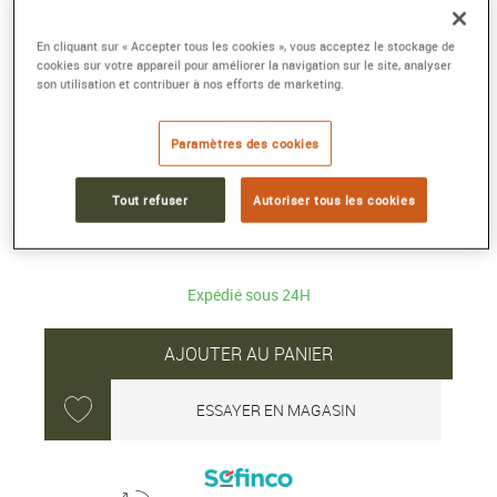
En cliquant sur « Accepter tous les cookies », vous acceptez le stockage de
cookies sur votre appareil pour améliorer la navigation sur le site, analyser
TAG HEUER FORMULA 1 SOLARGRAPH
son utilisation et contribuer à nos efforts de marketing.
Quartz solaire, 38 mm, TH-Polylight
Référence :
WBY1161.FT8086
Paramètres des cookies
Collection :
TAG Heuer FORMULA1
Tout refuser
Autoriser tous les cookies
1 950 €
Expédié sous 24H
AJOUTER AU PANIER
ESSAYER EN MAGASIN