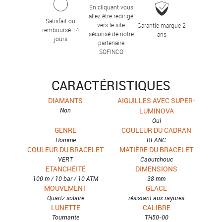
En cliquant vous
allez être redirigé
Satisfait ou
vers le site
Garantie marque 2
remboursé 14
sécurisé de notre
ans
jours
partenaire
SOFINCO
CARACTÉRISTIQUES
DIAMANTS
AIGUILLES AVEC SUPER-
Non
LUMINOVA
Oui
GENRE
COULEUR DU CADRAN
Homme
BLANC
COULEUR DU BRACELET
MATIÈRE DU BRACELET
VERT
Caoutchouc
ETANCHÉITÉ
DIMENSIONS
100 m / 10 bar / 10 ATM
38 mm
MOUVEMENT
GLACE
Quartz solaire
résistant aux rayures
LUNETTE
CALIBRE
Tournante
TH50-00