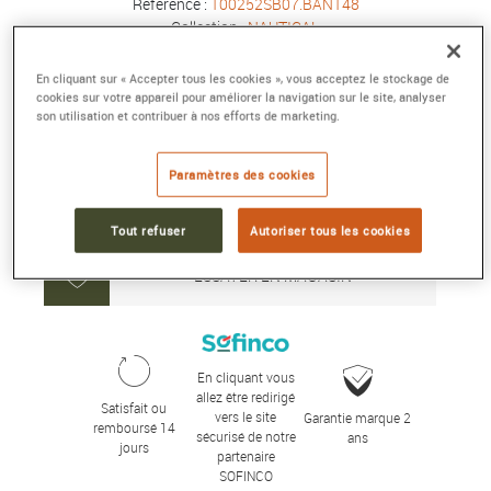
Référence :
100252SB07.BAN148
Collection :
NAUTICAL
En cliquant sur « Accepter tous les cookies », vous acceptez le stockage de
4 860 €
cookies sur votre appareil pour améliorer la navigation sur le site, analyser
son utilisation et contribuer à nos efforts de marketing.
Délai moyen de livraison : 5 jour(s)
Paramètres des cookies
AJOUTER AU PANIER
Tout refuser
Autoriser tous les cookies
ESSAYER EN MAGASIN
En cliquant vous
allez être redirigé
Satisfait ou
vers le site
Garantie marque 2
remboursé 14
sécurisé de notre
ans
jours
partenaire
SOFINCO