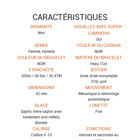
CARACTÉRISTIQUES
DIAMANTS
AIGUILLES AVEC SUPER-
Non
LUMINOVA
Oui
GENRE
COULEUR DU CADRAN
Femme, Homme
NOIR
COULEUR DU BRACELET
MATIÈRE DU BRACELET
NOIR
Veau, Cuir
ETANCHÉITÉ
BOÎTIER
300m / 30 bar / 30 ATM
Acier, Acier inoxydable
316L poli
DIMENSIONS
MOUVEMENT
42 mm
Mécanique à remontage
automatique
GLACE
LUNETTE
Saphir, Verre saphir avec
Fixe
traitement anti-reflets,
Bombé
CALIBRE
FONCTIONS
Calibre V-10
minutes et secondes au