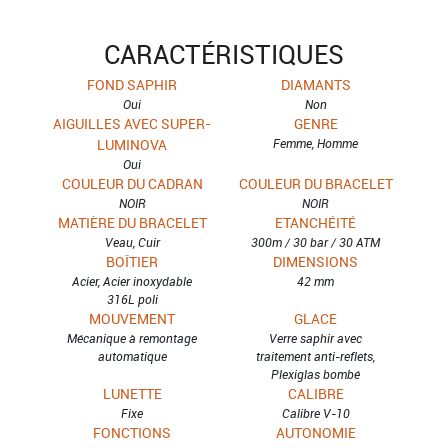
CARACTÉRISTIQUES
FOND SAPHIR
DIAMANTS
Oui
Non
AIGUILLES AVEC SUPER-
GENRE
LUMINOVA
Femme, Homme
Oui
COULEUR DU CADRAN
COULEUR DU BRACELET
NOIR
NOIR
MATIÈRE DU BRACELET
ETANCHÉITÉ
Veau, Cuir
300m / 30 bar / 30 ATM
BOÎTIER
DIMENSIONS
Acier, Acier inoxydable
42 mm
316L poli
MOUVEMENT
GLACE
Mécanique à remontage
Verre saphir avec
automatique
traitement anti-reflets,
Plexiglas bombé
LUNETTE
CALIBRE
Fixe
Calibre V-10
FONCTIONS
AUTONOMIE