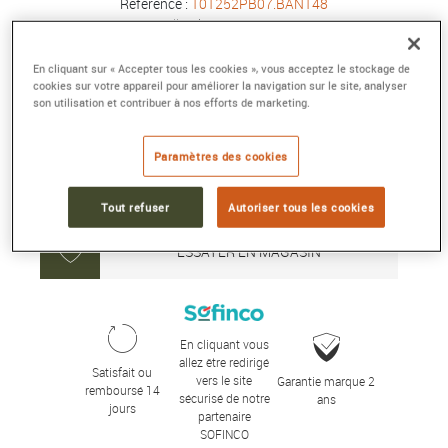
Référence :
101252PB07.BAN148
Collection :
NAUTICAL
En cliquant sur « Accepter tous les cookies », vous acceptez le stockage de
4 970 €
cookies sur votre appareil pour améliorer la navigation sur le site, analyser
son utilisation et contribuer à nos efforts de marketing.
Délai moyen de livraison : 5 jour(s)
Paramètres des cookies
AJOUTER AU PANIER
Tout refuser
Autoriser tous les cookies
ESSAYER EN MAGASIN
En cliquant vous
allez être redirigé
Satisfait ou
vers le site
Garantie marque 2
remboursé 14
sécurisé de notre
ans
jours
partenaire
SOFINCO