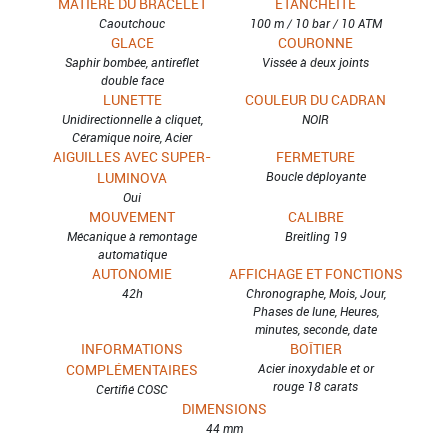
MATIÈRE DU BRACELET
ETANCHÉITÉ
Caoutchouc
100 m / 10 bar / 10 ATM
GLACE
COURONNE
Saphir bombée, antireflet
Vissée à deux joints
double face
LUNETTE
COULEUR DU CADRAN
Unidirectionnelle à cliquet,
NOIR
Céramique noire, Acier
AIGUILLES AVEC SUPER-
FERMETURE
LUMINOVA
Boucle déployante
Oui
MOUVEMENT
CALIBRE
Mécanique à remontage
Breitling 19
automatique
AUTONOMIE
AFFICHAGE ET FONCTIONS
42h
Chronographe, Mois, Jour,
Phases de lune, Heures,
minutes, seconde, date
INFORMATIONS
BOÎTIER
COMPLÉMENTAIRES
Acier inoxydable et or
rouge 18 carats
Certifié COSC
DIMENSIONS
44 mm