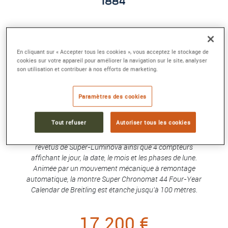
SUPER CHRONOMAT 44
Acier inoxydable et or rouge 18 carats, noir
En cliquant sur « Accepter tous les cookies », vous acceptez le stockage de
cookies sur votre appareil pour améliorer la navigation sur le site, analyser
Référence :
I19320251B1S1
son utilisation et contribuer à nos efforts de marketing.
Collection :
SUPER CHRONOMAT
Découvrez la plus audacieuse des Chronomat : la montre
Paramètres des cookies
Super Chronomat 44 Four-Year Calendar de Breitling. Doté
d'un boîtier en acier et or rouge de 44 mm avec bracelet
Tout refuser
Autoriser tous les cookies
assorti, ce modèle de caractère s'adresse aux hommes
audacieux. Son cadran noir affiche des aiguilles et index
revêtus de Super-Luminova ainsi que 4 compteurs
affichant le jour, la date, le mois et les phases de lune.
Animée par un mouvement mécanique à remontage
automatique, la montre Super Chronomat 44 Four-Year
Calendar de Breitling est étanche jusqu'à 100 mètres.
17 200 €