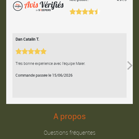
Dan Catalin T.
Bertr
Très bonne expérience avec l'équipe Maier.
Contac
Commande passée le 15/06/2026
Comm
A propos
Questions fréquentes