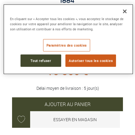
En cliquant sur « Accepter tous les cookies », vous acceptez le stockage de
SUPER CHRONOMAT AUTOMATIC 38
cookies sur votre appareil pour améliorer la navigation sur le site, analyser
Acier inoxydable et or rouge 18 carats, vert
son utilisation et contribuer à nos efforts de marketing.
menthe
Référence :
U17356531L1P1
Paramètres des cookies
Collection :
SUPER CHRONOMAT
Tout refuser
Autoriser tous les cookies
13 850 €
Délai moyen de livraison : 5 jour(s)
AJOUTER AU PANIER
ESSAYER EN MAGASIN