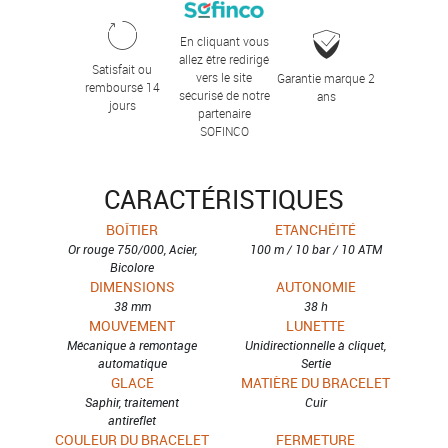
En cliquant vous
allez être redirigé
Satisfait ou
vers le site
Garantie marque 2
remboursé 14
sécurisé de notre
ans
jours
partenaire
SOFINCO
CARACTÉRISTIQUES
BOÎTIER
ETANCHÉITÉ
Or rouge 750/000, Acier,
100 m / 10 bar / 10 ATM
Bicolore
DIMENSIONS
AUTONOMIE
38 mm
38 h
MOUVEMENT
LUNETTE
Mécanique à remontage
Unidirectionnelle à cliquet,
automatique
Sertie
GLACE
MATIÈRE DU BRACELET
Saphir, traitement
Cuir
antireflet
COULEUR DU BRACELET
FERMETURE