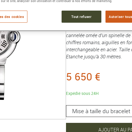
 sur le site, analyser son utilisation et contribuer à nos efforts de marketing.
Référence :
WSBB0073
Collection :
Ballon Bleu de Carti
es des cookies
Tout refuser
Autoriser tous
Montre Ballon Bleu de Cartier, 
cannelée ornée d'un spinelle de
chiffres romains, aiguilles en fo
interchangeable en acier. Taille
Etanche jusqu'à 30 mètres.
5 650 €
Expédié sous 24H
AJOUTER AU P