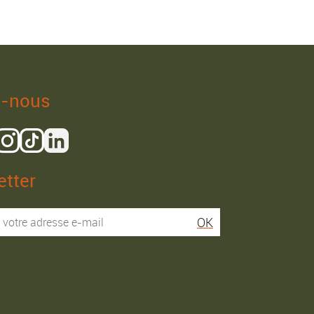
z-nous
tter
Isaac R.
Elies S.
OK
Service super rapide,
Commentaire déjà laissé
conseils au téléphone
sur Google…
précis. envoi signé. rien à
redire si ce n'est que je
Commande passée le