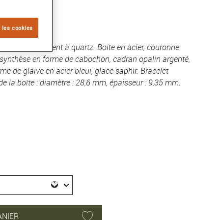
er
 les cookies
28 mm, mouvement à quartz. Boîte en acier, couronne
 synthèse en forme de cabochon, cadran opalin argenté,
rme de glaive en acier bleui, glace saphir. Bracelet
 de la boîte : diamètre : 28,6 mm, épaisseur : 9,35 mm.
ANIER