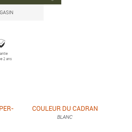
GASIN
antie
e 2 ans
UPER-
COULEUR DU CADRAN
BLANC