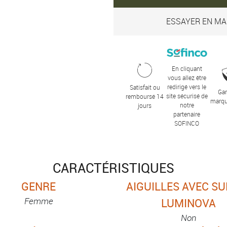
ESSAYER EN MA
En cliquant
vous allez être
redirigé vers le
Satisfait ou
Gar
site sécurisé de
remboursé 14
marqu
notre
jours
partenaire
SOFINCO
CARACTÉRISTIQUES
GENRE
AIGUILLES AVEC S
Femme
LUMINOVA
Non