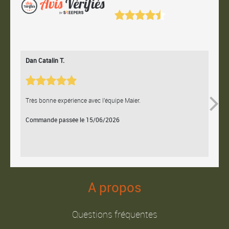
Dan Catalin T.
Bertr
Très bonne expérience avec l'équipe Maier.
Contac
Commande passée le 15/06/2026
Comm
A propos
Questions fréquentes