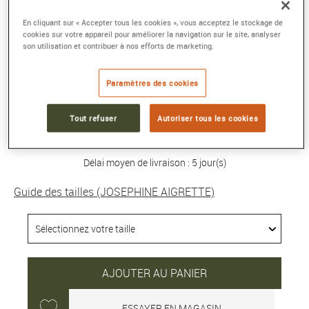
En cliquant sur « Accepter tous les cookies », vous acceptez le stockage de
BAGUE JOSÉPHINE AIGRETTE
cookies sur votre appareil pour améliorer la navigation sur le site, analyser
Or blanc, perle, diamants
son utilisation et contribuer à nos efforts de marketing.
Référence :
083289
Collection :
JOSEPHINE AIGRETTE
Paramètres des cookies
10 550 €
Tout refuser
Autoriser tous les cookies
Délai moyen de livraison : 5 jour(s)
Guide des tailles (JOSEPHINE AIGRETTE)
AJOUTER AU PANIER
ESSAYER EN MAGASIN