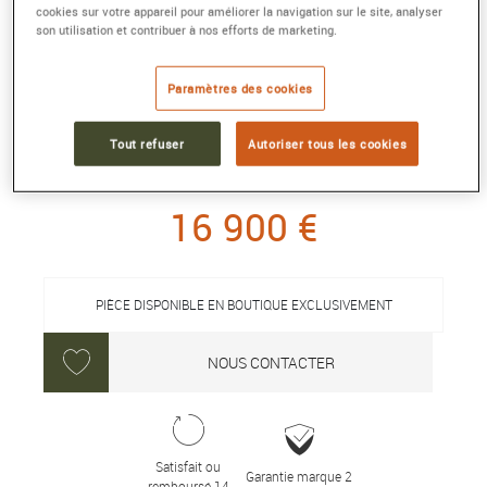
cookies sur votre appareil pour améliorer la navigation sur le site, analyser
son utilisation et contribuer à nos efforts de marketing.
BAGUE JOSÉPHINE AIGRETTE
Paramètres des cookies
Or rose, diamants
Référence :
085357
Tout refuser
Autoriser tous les cookies
Collection :
JOSEPHINE AIGRETTE
16 900 €
PIÈCE DISPONIBLE EN BOUTIQUE EXCLUSIVEMENT
NOUS CONTACTER
Satisfait ou
Garantie marque 2
remboursé 14