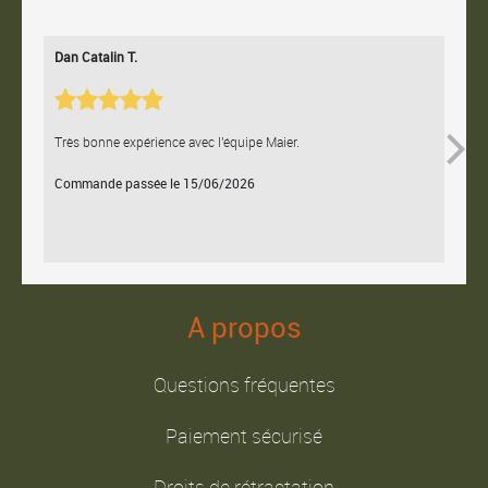
Dan Catalin T.
Bertr
Très bonne expérience avec l'équipe Maier.
Contac
Commande passée le 15/06/2026
Comm
A propos
Questions fréquentes
Paiement sécurisé
Droits de rétractation