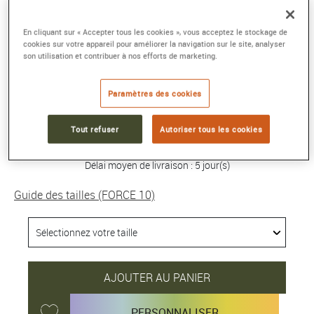
BRACELET FORCE 10
En cliquant sur « Accepter tous les cookies », vous acceptez le stockage de
cookies sur votre appareil pour améliorer la navigation sur le site, analyser
Grand modèle or jaune 750/1000e et diamants
son utilisation et contribuer à nos efforts de marketing.
Référence :
0B0028-6B1209
Collection :
FORCE 10
Paramètres des cookies
6 240 €
Tout refuser
Autoriser tous les cookies
Délai moyen de livraison : 5 jour(s)
Guide des tailles (FORCE 10)
AJOUTER AU PANIER
PERSONNALISER