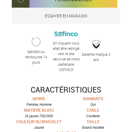
ESSAYER EN MAGASIN
En cliquant vous
allez être redirigé
Satisfait ou
vers le site
Garantie marque 2
remboursé 14
sécurisé de notre
ans
jours
partenaire
SOFINCO
CARACTÉRISTIQUES
GENRE
DIAMANTS
Femme, Homme
Oui
MATIÈRE BIJOU
CÂBLE
Or jaune 750/000
Corderie
COULEUR DU BRACELET
TAILLE
Jaune
Grand modèle