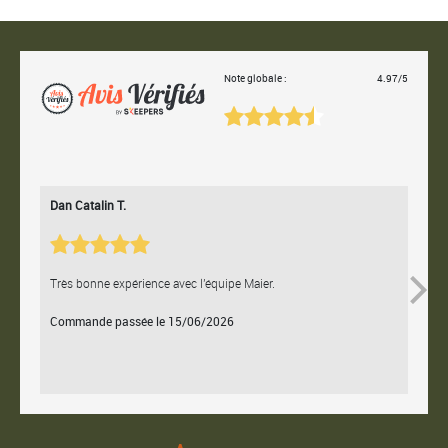
Note globale :
4.97/5
Dan Catalin T.
Bertr
Très bonne expérience avec l'équipe Maier.
Contac
Commande passée le 15/06/2026
Comm