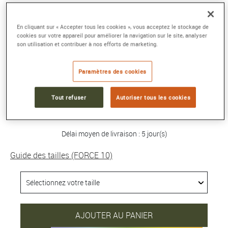
BRACELET FORCE 10
En cliquant sur « Accepter tous les cookies », vous acceptez le stockage de
Moyen modèle or jaune 750/1000e et
cookies sur votre appareil pour améliorer la navigation sur le site, analyser
son utilisation et contribuer à nos efforts de marketing.
diamants
Référence :
0B0070-6B1206
Collection :
FORCE 10
Paramètres des cookies
3 240 €
Tout refuser
Autoriser tous les cookies
Délai moyen de livraison : 5 jour(s)
Guide des tailles (FORCE 10)
AJOUTER AU PANIER