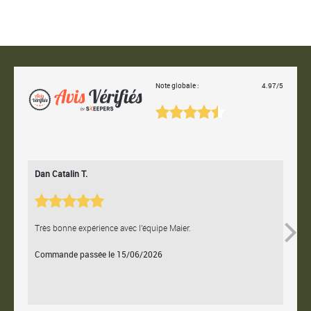
Note globale :
4.97/5
Dan Catalin T.
Bertr
Très bonne expérience avec l'équipe Maier.
Contac
Commande passée le 15/06/2026
Comm