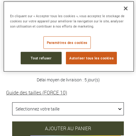
BRACELET FORCE 10
En cliquant sur « Accepter tous les cookies », vous acceptez le stockage de
Moyen modèle or jaune 750/1000e et
cookies sur votre appareil pour améliorer la navigation sur le site, analyser
son utilisation et contribuer à nos efforts de marketing.
diamants
Référence :
0B0071-6B1206
Collection :
FORCE 10
Paramètres des cookies
4 540 €
Tout refuser
Autoriser tous les cookies
Délai moyen de livraison : 5 jour(s)
Guide des tailles (FORCE 10)
AJOUTER AU PANIER