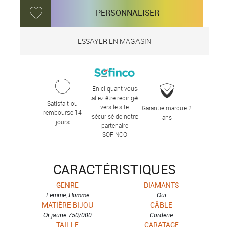
PERSONNALISER
ESSAYER EN MAGASIN
En cliquant vous
allez être redirigé
Satisfait ou
vers le site
Garantie marque 2
remboursé 14
sécurisé de notre
ans
jours
partenaire
SOFINCO
CARACTÉRISTIQUES
GENRE
DIAMANTS
Femme, Homme
Oui
MATIÈRE BIJOU
CÂBLE
Or jaune 750/000
Corderie
TAILLE
CARATAGE