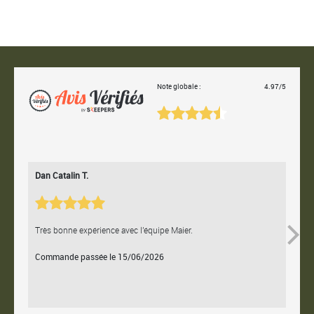
Note globale :
4.97/5
Dan Catalin T.
Bertr
Très bonne expérience avec l'équipe Maier.
Contac
Commande passée le 15/06/2026
Comm