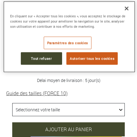
BRACELET FORCE 10
En cliquant sur « Accepter tous les cookies », vous acceptez le stockage de
Grand modèle or jaune 750/1000e pavé
cookies sur votre appareil pour améliorer la navigation sur le site, analyser
son utilisation et contribuer à nos efforts de marketing.
diamants
Référence :
0B0184-6B1174
Collection :
FORCE 10
Paramètres des cookies
7 990 €
Tout refuser
Autoriser tous les cookies
Délai moyen de livraison : 5 jour(s)
Guide des tailles (FORCE 10)
AJOUTER AU PANIER