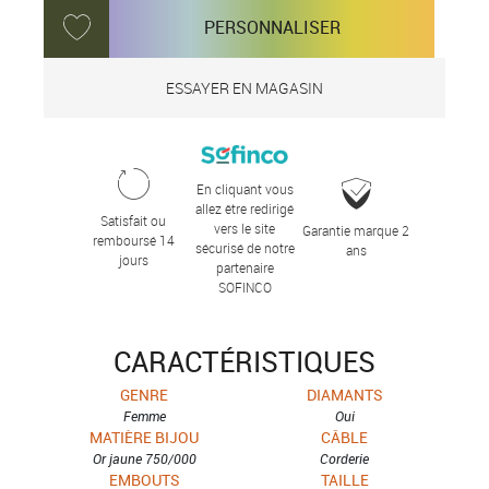
PERSONNALISER
ESSAYER EN MAGASIN
En cliquant vous
allez être redirigé
Satisfait ou
vers le site
Garantie marque 2
remboursé 14
sécurisé de notre
ans
jours
partenaire
SOFINCO
CARACTÉRISTIQUES
GENRE
DIAMANTS
Femme
Oui
MATIÈRE BIJOU
CÂBLE
Or jaune 750/000
Corderie
EMBOUTS
TAILLE