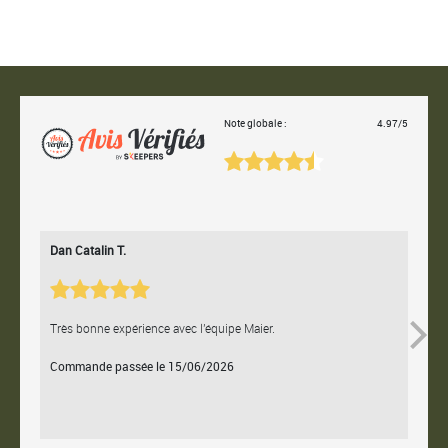
Note globale :
4.97/5
Dan Catalin T.
Bertr
Très bonne expérience avec l'équipe Maier.
Contac
Commande passée le 15/06/2026
Comm