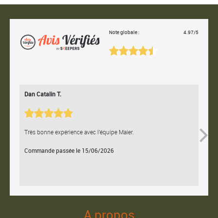
Note globale :
4.97/5
Dan Catalin T.
Bertr
Très bonne expérience avec l'équipe Maier.
Contac
Commande passée le 15/06/2026
Comm
A propos