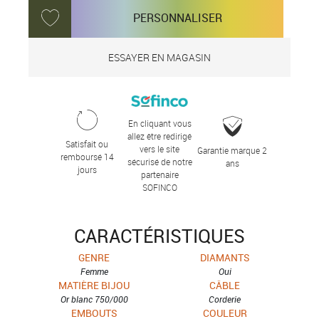
PERSONNALISER
ESSAYER EN MAGASIN
En cliquant vous
allez être redirigé
Satisfait ou
vers le site
Garantie marque 2
remboursé 14
sécurisé de notre
ans
jours
partenaire
SOFINCO
CARACTÉRISTIQUES
GENRE
DIAMANTS
Femme
Oui
MATIÈRE BIJOU
CÂBLE
Or blanc 750/000
Corderie
EMBOUTS
COULEUR