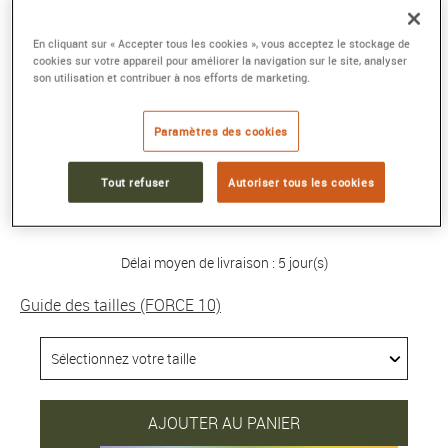
BRACELET FORCE 10
En cliquant sur « Accepter tous les cookies », vous acceptez le stockage de
cookies sur votre appareil pour améliorer la navigation sur le site, analyser
Grand modèle or blanc 750/1000e pavé
son utilisation et contribuer à nos efforts de marketing.
diamants
Référence :
0B0186-6B0164
Paramètres des cookies
Collection :
FORCE 10
Tout refuser
Autoriser tous les cookies
8 510 €
Délai moyen de livraison : 5 jour(s)
Guide des tailles (FORCE 10)
AJOUTER AU PANIER