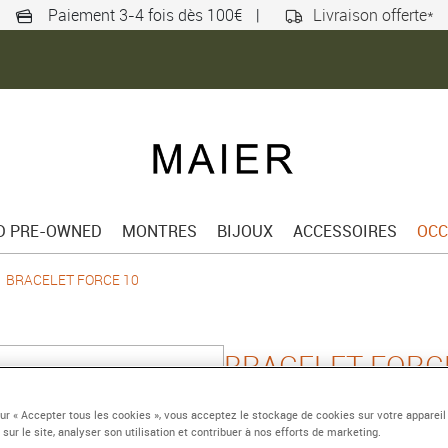
Paiement 3-4 fois dès 100€
|
Livraison offerte*
ED PRE-OWNED
MONTRES
BIJOUX
ACCESSOIRES
OCC
BRACELET FORCE 10
BRACELET FORC
Moyen modèle or rose 
sur « Accepter tous les cookies », vous acceptez le stockage de cookies sur votre appareil
de couleurs
 sur le site, analyser son utilisation et contribuer à nos efforts de marketing.