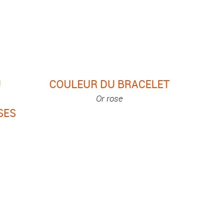
U
COULEUR DU BRACELET
Or rose
SES