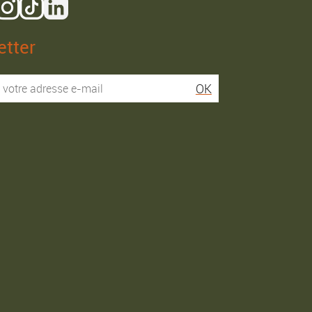
tter
Isaac R.
Elies S.
OK
Service super rapide,
Commentaire déjà laissé
conseils au téléphone
sur Google…
précis. envoi signé. rien à
redire si ce n'est que je
Commande passée le
conseille fortement Maier.
31/05/2026
Commande passée le
03/06/2026