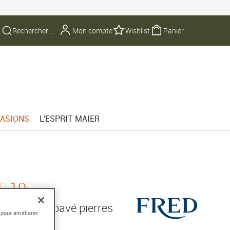
Mon compte
Wishlist
Panier
ASIONS
L'ESPRIT MAIER
E 10
750/1000e pavé pierres
 pour améliorer