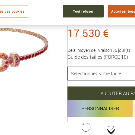
Référence :
0B0202-6J0210
es des cookies
Tout refuser
Autoriser tous
Collection :
FORCE 10
17 530 €
Délai moyen de livraison : 5 jour(s)
Guide des tailles (FORCE 10)
AJOUTER AU P
PERSONNALISER