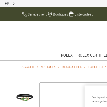
FR
Service client
Boutiques
Liste cadeau
ROLEX
ROLEX CERTIFI
ACCUEIL
MARQUES
BIJOUX FRED
FORCE 10
En cliquant 
la navigation