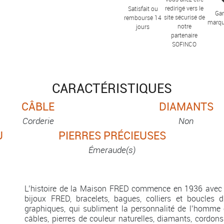
redirigé vers le
Satisfait ou
Gar
site sécurisé de
remboursé 14
marqu
notre
jours
partenaire
SOFINCO
CARACTÉRISTIQUES
CÂBLE
DIAMANTS
Corderie
Non
U
PIERRES PRÉCIEUSES
Émeraude(s)
L’histoire de la Maison FRED commence en 1936 avec 
bijoux FRED, bracelets, bagues, colliers et boucles d
graphiques, qui subliment la personnalité de l’homme 
câbles, pierres de couleur naturelles, diamants, cordons