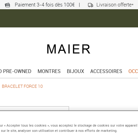
Paiement 3-4 fois dès 100€
|
Livraison offerte*
ED PRE-OWNED
MONTRES
BIJOUX
ACCESSOIRES
OCC
BRACELET FORCE 10
BRACELET FORC
Grand modèle or jaune
sur « Accepter tous les cookies », vous acceptez le stockage de cookies sur votre appareil
 sur le site, analyser son utilisation et contribuer à nos efforts de marketing.
Référence :
0J0001-6B1053