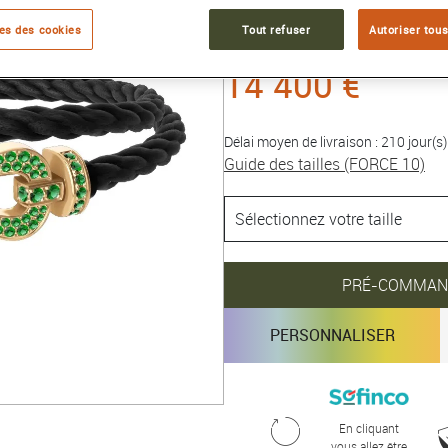
Collection :
FORCE 10
es des cookies
Tout refuser
Autoriser tous
14 400 €
Délai moyen de livraison : 210 jour(s)
Guide des tailles (FORCE 10)
PRÉ-COMMAN
PERSONNALISER
En cliquant
vous allez être