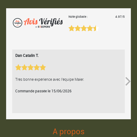
Note globale :
4.97/5
Dan Catalin T.
Bertr
Très bonne expérience avec l'équipe Maier.
Contac
Commande passée le 15/06/2026
Comm
A propos