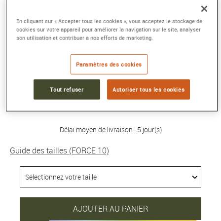
BRACELET FORCE 10
En cliquant sur « Accepter tous les cookies », vous acceptez le stockage de
cookies sur votre appareil pour améliorer la navigation sur le site, analyser
Grand modèle or rose 750/1000e et diamants
son utilisation et contribuer à nos efforts de marketing.
taille baguette
Référence :
0J0004-6B0220
Paramètres des cookies
Collection :
FORCE 10
Tout refuser
Autoriser tous les cookies
54 640 €
Délai moyen de livraison : 5 jour(s)
Guide des tailles (FORCE 10)
AJOUTER AU PANIER