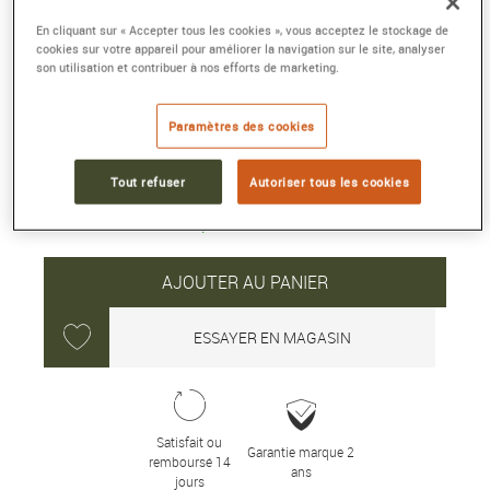
DW-5000R-1A
En cliquant sur « Accepter tous les cookies », vous acceptez le stockage de
48.9 × 42.3 × 13.1 mm, résine et acier
cookies sur votre appareil pour améliorer la navigation sur le site, analyser
Référence :
DW-5000R-1AER
son utilisation et contribuer à nos efforts de marketing.
Collection :
G-Shock ORIGINE
Paramètres des cookies
199 €
Tout refuser
Autoriser tous les cookies
Expédié sous 24H
AJOUTER AU PANIER
ESSAYER EN MAGASIN
Satisfait ou
Garantie marque 2
remboursé 14
ans
jours