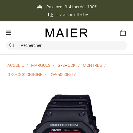
Paiement 3-4 fois dès 100€
Livraison offerte*
ACCUEIL
MARQUES
G-SHOCK
MONTRES
G-SHOCK ORIGINE
DW-5000R-1A