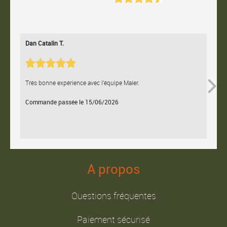
Dan Catalin T.
Bertr
Très bonne expérience avec l'équipe Maier.
Contac
Commande passée le 15/06/2026
Comm
A propos
Questions fréquentes
Paiement sécurisé