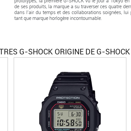
prototypes, la première G-SHOCK vu le jour à Tokyo en 1
de ses produits, la marque a su traverser ces quatre de
dans l’air du temps et des collaborations soignées, lu
tant que marque horlogère incontournable.
RES G-SHOCK ORIGINE DE G-SHOCK