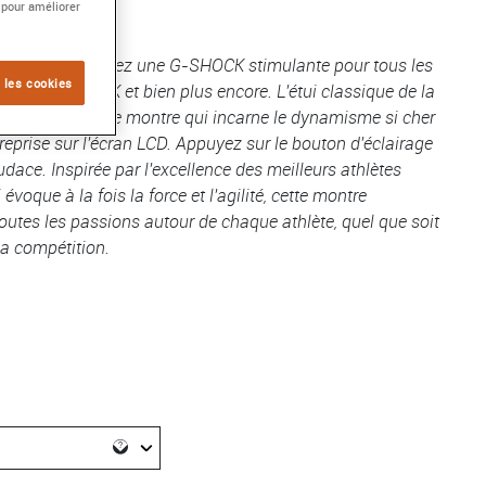
 pour améliorer
t en vous! Découvrez une G-SHOCK stimulante pour tous les
 les cookies
s TEAM G-SHOCK et bien plus encore. L'étui classique de la
uge vive pour une montre qui incarne le dynamisme si cher
 reprise sur l'écran LCD. Appuyez sur le bouton d'éclairage
udace. Inspirée par l'excellence des meilleurs athlètes
oque à la fois la force et l'agilité, cette montre
utes les passions autour de chaque athlète, quel que soit
la compétition.