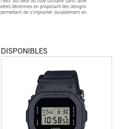
983. Au-delà du côté utilitaire sans faille
rnières décennies en proposant des designs
i permettant de s’implanter durablement en
 DISPONIBLES