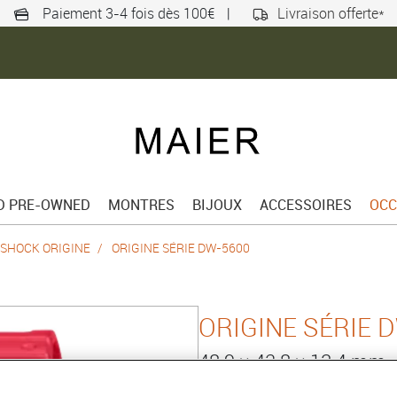
Paiement 3-4 fois dès 100€
|
Livraison offerte*
ED PRE-OWNED
MONTRES
BIJOUX
ACCESSOIRES
OCC
SHOCK ORIGINE
ORIGINE SÉRIE DW-5600
ORIGINE SÉRIE 
48.9 × 42.8 × 13.4 mm
Référence :
DW-5600EP-4ER