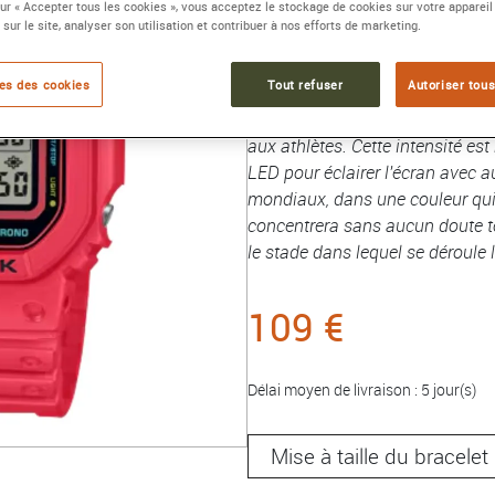
sur « Accepter tous les cookies », vous acceptez le stockage de cookies sur votre appareil
Collection :
G-Shock ORIGINE
 sur le site, analyser son utilisation et contribuer à nos efforts de marketing.
Laissez jaillir l'énergie qui es
es des cookies
Tout refuser
Autoriser tous
athlètes : les meilleurs athlète
série 5600 arbore le couleur ro
aux athlètes. Cette intensité est
LED pour éclairer l'écran avec a
mondiaux, dans une couleur qui év
concentrera sans aucun doute to
le stade dans lequel se déroule 
109 €
Délai moyen de livraison : 5 jour(s)