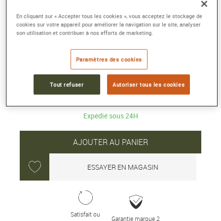
En cliquant sur « Accepter tous les cookies », vous acceptez le stockage de
ORIGINE GW-M561 SERIES
cookies sur votre appareil pour améliorer la navigation sur le site, analyser
46.7 × 43.2 × 12.7 mm, résine
son utilisation et contribuer à nos efforts de marketing.
Référence :
GW-M5610U-1ER
Collection :
G-Shock ORIGINE
Paramètres des cookies
139 €
Tout refuser
Autoriser tous les cookies
Expédié sous 24H
AJOUTER AU PANIER
ESSAYER EN MAGASIN
Satisfait ou
Garantie marque 2