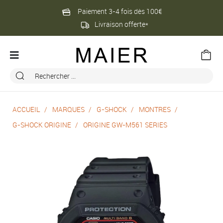
Paiement 3-4 fois dès 100€
Livraison offerte*
ACCUEIL
MARQUES
G-SHOCK
MONTRES
G-SHOCK ORIGINE
ORIGINE GW-M561 SERIES