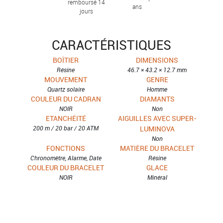
remboursé 14
ans
jours
CARACTÉRISTIQUES
BOÎTIER
DIMENSIONS
Résine
46.7 × 43.2 × 12.7 mm
MOUVEMENT
GENRE
Quartz solaire
Homme
COULEUR DU CADRAN
DIAMANTS
NOIR
Non
ETANCHÉITÉ
AIGUILLES AVEC SUPER-
200 m / 20 bar / 20 ATM
LUMINOVA
Non
FONCTIONS
MATIÈRE DU BRACELET
Chronomètre, Alarme, Date
Résine
COULEUR DU BRACELET
GLACE
NOIR
Minéral