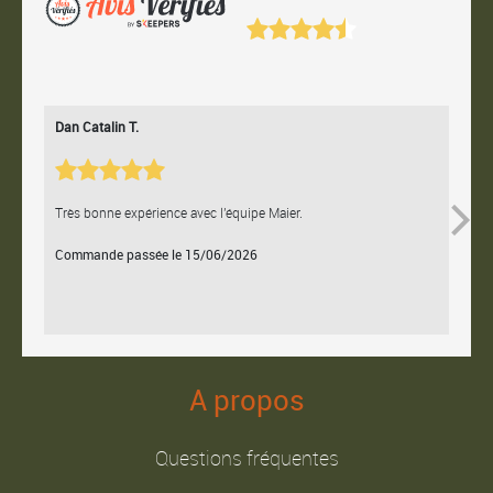
Dan Catalin T.
Bertr
Très bonne expérience avec l'équipe Maier.
Contac
Commande passée le 15/06/2026
Comm
A propos
Questions fréquentes