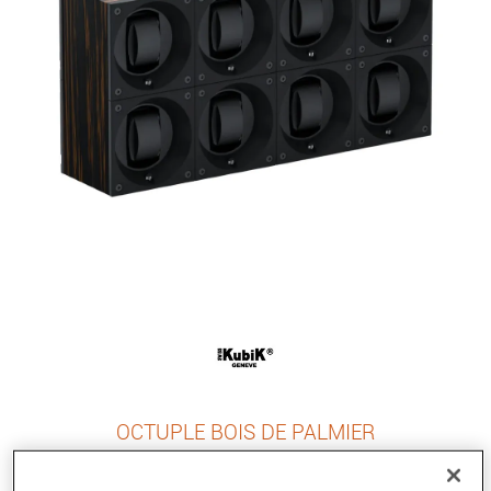
OCTUPLE BOIS DE PALMIER
Référence :
SK08_BP001
Collection :
MASTERBOX