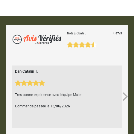
Note globale :
4.97/5
Dan Catalin T.
Bertr
Très bonne expérience avec l'équipe Maier.
Contac
Commande passée le 15/06/2026
Comm