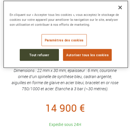
MONTRE PANTHÈRE DE CARTIER
En cliquant sur « Accepter tous les cookies », vous acceptez le stockage de
Petit modèle, mouvement quartz, or rose, acier,
cookies sur votre appareil pour améliorer la navigation sur le site, analyser
son utilisation et contribuer à nos efforts de marketing.
diamants
Référence :
W3PN0014
Collection :
Panthère de Cartier
Paramètres des cookies
Montre Panthère de Cartier, petit modèle, mouvement à
Tout refuser
Autoriser tous les cookies
quartz. Boîte en or rose 750/1000 et acier, lunette sertie de
36 diamants taille brillant pour un total de 0,24 carat.
Dimensions : 22 mm x 30 mm, épaisseur : 6 mm, couronne
ornée d'un spinelle de synthèse bleu, cadran argenté,
aiguilles en forme de glaive en acier bleui, bracelet en or rose
750/1000 et acier. Étanche à 3 bar (~30 mètres).
14 900 €
Expédié sous 24H