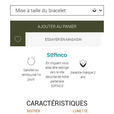
AJOUTER AU PANIER
ESSAYER EN MAGASIN
En cliquant vous
allez être redirigé
Satisfait ou
vers le site
Garantie marque 2
remboursé 14
sécurisé de notre
ans
jours
partenaire
SOFINCO
CARACTÉRISTIQUES
BOÎTIER
LUNETTE