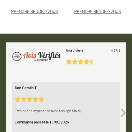
PRENDRE RENDEZ-VOUS
PRENDRE RENDEZ-VOUS
Note globale :
4.97/5
Dan Catalin T.
Bertr
Très bonne expérience avec l'équipe Maier.
Contac
Commande passée le 15/06/2026
Comm