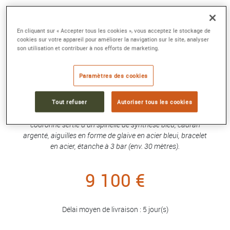
MONTRE PANTHÈRE
En cliquant sur « Accepter tous les cookies », vous acceptez le stockage de
Petit modèle, mouvement quartz, acier,
cookies sur votre appareil pour améliorer la navigation sur le site, analyser
diamants
son utilisation et contribuer à nos efforts de marketing.
Référence :
W4PN0007
Collection :
Panthère de Cartier
Paramètres des cookies
Montre Panthère de Cartier, petit modèle, mouvement
quartz. Boîte en acier, lunette sertie de diamants taille
Tout refuser
Autoriser tous les cookies
brillant, dimensions : 23 mm x 30 mm, épaisseur : 6 mm,
couronne sertie d'un spinelle de synthèse bleu, cadran
argenté, aiguilles en forme de glaive en acier bleui, bracelet
en acier, étanche à 3 bar (env. 30 mètres).
9 100 €
Délai moyen de livraison : 5 jour(s)