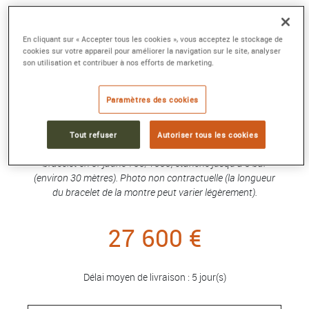
MONTRE PANTHÈRE DE CARTIER
En cliquant sur « Accepter tous les cookies », vous acceptez le stockage de
Petit modèle, quartz, or jaune
cookies sur votre appareil pour améliorer la navigation sur le site, analyser
Référence :
WGPN0059
son utilisation et contribuer à nos efforts de marketing.
Collection :
Panthère de Cartier
Paramètres des cookies
Montre Panthère de Cartier, petit modèle, mouvement à
quartz. Boîte en or jaune 750/1000, dimensions : 23 mm x
30 mm, épaisseur : 6 mm, couronne ornée d'un saphir bleu,
Tout refuser
Autoriser tous les cookies
cadran argenté, aiguilles en forme de glaive en acier bleui,
bracelet en or jaune 750/1000, étanche jusqu'à 3 bar
(environ 30 mètres). Photo non contractuelle (la longueur
du bracelet de la montre peut varier légèrement).
27 600 €
Délai moyen de livraison : 5 jour(s)