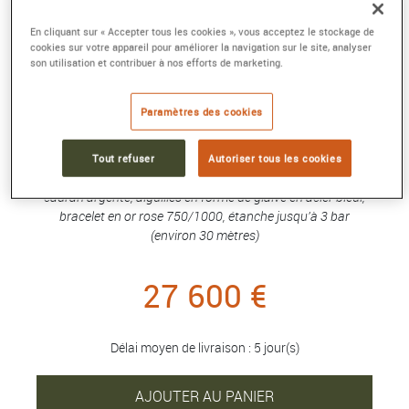
MONTRE PANTHÈRE DE CARTIER
En cliquant sur « Accepter tous les cookies », vous acceptez le stockage de
cookies sur votre appareil pour améliorer la navigation sur le site, analyser
Petit modèle, quartz, or rose
son utilisation et contribuer à nos efforts de marketing.
Référence :
WGPN0040
Collection :
Panthère de Cartier
Paramètres des cookies
Montre Panthère de Cartier, petit modèle, mouvement à
quartz. Boîte en or rose 750/1000, dimensions : 23 mm x 30
Tout refuser
Autoriser tous les cookies
mm, épaisseur : 6 mm, couronne ornée d'un saphir bleu,
cadran argenté, aiguilles en forme de glaive en acier bleui,
bracelet en or rose 750/1000, étanche jusqu'à 3 bar
(environ 30 mètres)
27 600 €
Délai moyen de livraison : 5 jour(s)
AJOUTER AU PANIER