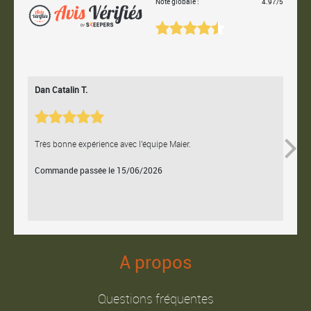
Note globale :
4.97/5
Dan Catalin T.
Bertr
Très bonne expérience avec l'équipe Maier.
Contac
Commande passée le 15/06/2026
Comm
A propos
Questions fréquentes