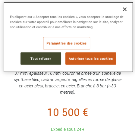
MONTRE PANTHÈRE DE CARTIER
En cliquant sur « Accepter tous les cookies », vous acceptez le stockage de
Moyen modèle, mouvement quartz, acier,
cookies sur votre appareil pour améliorer la navigation sur le site, analyser
diamants
son utilisation et contribuer à nos efforts de marketing.
Référence :
W4PN0018
Collection :
Panthère de Cartier
Paramètres des cookies
Montre Panthère de Cartier, moyen modèle, mouvement à
Tout refuser
Autoriser tous les cookies
quartz. Boîte en acier, lunette sertie de 44 diamants taille
brillant pour un total de 0,28 carat. Dimensions : 27 mm x
37 mm, épaisseur : 6 mm, couronne ornée d'un spinelle de
synthèse bleu, cadran argenté, aiguilles en forme de glaive
en acier bleui, bracelet en acier. Étanche à 3 bar (~30
mètres).
10 500 €
Expédié sous 24H