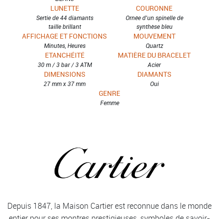
LUNETTE
COURONNE
Sertie de 44 diamants
Ornée d'un spinelle de
taille brillant
synthèse bleu
AFFICHAGE ET FONCTIONS
MOUVEMENT
Minutes, Heures
Quartz
ETANCHÉITÉ
MATIÈRE DU BRACELET
30 m / 3 bar / 3 ATM
Acier
DIMENSIONS
DIAMANTS
27 mm x 37 mm
Oui
GENRE
Femme
Depuis 1847, la Maison Cartier est reconnue dans le monde
entier pour ses montres prestigieuses, symboles de savoir-