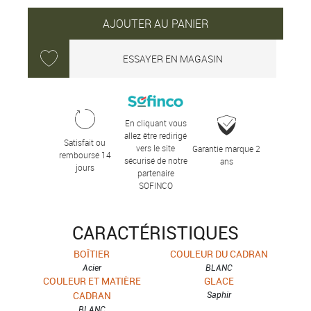
AJOUTER AU PANIER
ESSAYER EN MAGASIN
En cliquant vous
allez être redirigé
Satisfait ou
vers le site
Garantie marque 2
remboursé 14
sécurisé de notre
ans
jours
partenaire
SOFINCO
CARACTÉRISTIQUES
BOÎTIER
COULEUR DU CADRAN
Acier
BLANC
COULEUR ET MATIÈRE
GLACE
CADRAN
Saphir
BLANC