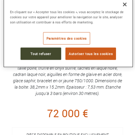
En cliquant sur « Accepter tous les cookies », vous acceptez le stockage de
cookies sur votre appareil pour améliorer la navigation sur le site, analyser
MONTRE LA PANTHÈRE DE CARTIER
son utilisation et contribuer à nos efforts de marketing.
Quartz, or jaune
Référence :
HPI01537
Paramètres des cookies
Collection :
Panthère de Cartier
Tout refuser
Autoriser tous les cookies
Montre La Panthère de Cartier, mouvement quartz. Boîte et
tête de panthère en or jaune 750/1000, yeux en tsavorite
taille poire, truffe en onyx suiffé, taches en laque noire,
cadran laqué noir, aiguilles en forme de glaive en acier doré,
glace saphir, bracelet en or jaune 750/1000. Dimensions de
la boîte: 38,2mm x 15.2mm. Epaisseur : 7,53 mm. Etanche
jusqu'à 3 bars (environ 30 mètres).
72 000 €
PIÈCE DISPONIBLE EN BOUTIQUE EXCLUSIVEMENT