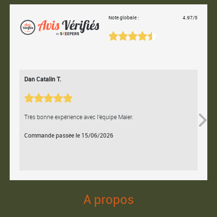
Note globale :
4.97/5
Dan Catalin T.
Bertr
Très bonne expérience avec l'équipe Maier.
Contac
Commande passée le 15/06/2026
Comm
A propos